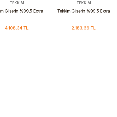
TEKKİM
TEKKİM
im Gliserin %99,5 Extra
Tekkim Gliserin %99,5 Extra
 Pharma 4 L Cam Şişe
Pure Pharma 2.5 L PLS Şişe
4.108,34 TL
2.183,66 TL