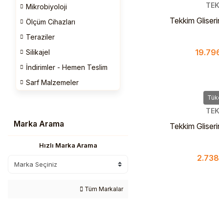
TEK
Mikrobiyoloji
Tekkim Gliser
Ölçüm Cihazları
Pure Pha
Teraziler
19.796
Silikajel
İndirimler - Hemen Teslim
Sarf Malzemeler
Tük
TEK
Marka Arama
Tekkim Gliser
Pure Pharma 2
Hızlı Marka Arama
2.738
Tüm Markalar