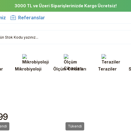
3000 TL ve Üzeri Siparişlerinizde Kargo Ücretsiz!
miz
Referanslar
ar
Mikrobiyoloji
Ölçüm Cihazları
Teraziler
S
 99
endi
Tükendi