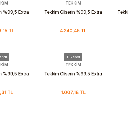
KİM
TEKKİM
in %99,5 Extra
Tekkim Gliserin %99,5 Extra
Tekk
rma 25 L
Pure Pharma 5 L PLS
Pure
,15 TL
4.240,45 TL
endi
Tükendi
KİM
TEKKİM
in %99,5 Extra
Tekkim Gliserin %99,5 Extra
.5 L Cam Şişe
Pure Pharma 1 L PLS
,31 TL
1.007,18 TL