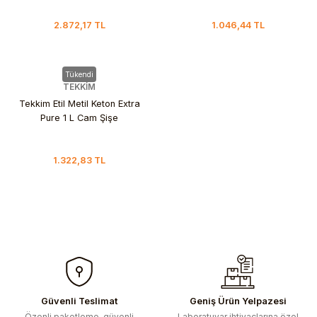
2.872,17 TL
1.046,44 TL
Tükendi
TEKKİM
Tekkim Etil Metil Keton Extra
Pure 1 L Cam Şişe
1.322,83 TL
Güvenli Teslimat
Geniş Ürün Yelpazesi
Özenli paketleme, güvenli
Laboratuvar ihtiyaçlarına özel