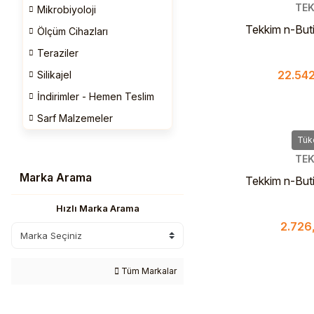
TEK
Mikrobiyoloji
Tekkim n-Buti
Ölçüm Cihazları
Pure 25 L - P
Teraziler
22.542
Silikajel
İndirimler - Hemen Teslim
Sarf Malzemeler
Tük
TEK
Marka Arama
Tekkim n-Buti
Pure 2.5 
Hızlı Marka Arama
2.726
Tüm Markalar