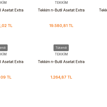
KİM
TEKKİM
l Asetat Extra
Tekkim n-Butil Asetat Extra
Tekk
aslanmaz Fıçı
Pure 25 L
,02 TL
19.580,81 TL
endi
Tükendi
KİM
TEKKİM
l Asetat Extra
Tekkim n-Butil Asetat Extra
L Cam Şişe
Pure 1 L Cam Şişe
,09 TL
1.264,87 TL