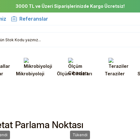
3000 TL ve Üzeri Siparişlerinizde Kargo Ücretsiz!
miz
Referanslar
ar
Mikrobiyoloji
Ölçüm Cihazları
Teraziler
S
etat Parlama Noktası
endi
Tükendi