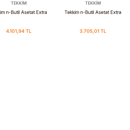
TEKKİM
TEKKİM
im n-Butil Asetat Extra
Tekkim n-Butil Asetat Extra
Pure 5 L PLS
Pure 4 L Cam Şişe
4.101,94 TL
3.705,01 TL