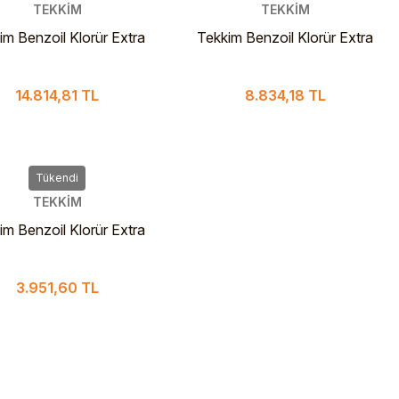
TEKKİM
TEKKİM
im Benzoil Klorür Extra
Tekkim Benzoil Klorür Extra
 For Synthesis 4 L Cam
Pure For Synthesis 2.5 L
Şişe
PLS
14.814,81 TL
8.834,18 TL
Tükendi
TEKKİM
im Benzoil Klorür Extra
 For Synthesis 1 Lt Cam
3.951,60 TL