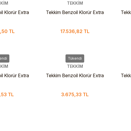
KİM
TEKKİM
l Klorür Extra
Tekkim Benzoil Klorür Extra
Tekk
nthesis 25 L
Pure For Synthesis 5 L PLS
Pure
,50 TL
17.536,82 TL
endi
Tükendi
KİM
TEKKİM
l Klorür Extra
Tekkim Benzoil Klorür Extra
Tekk
thesis 2.5 L
Pure For Synthesis 1 Lt PLS
Pure
Şişe
,53 TL
3.675,33 TL