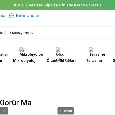
3000 TL ve Üzeri Siparişlerinizde Kargo Ücretsiz!
miz
Referanslar
ar
Mikrobiyoloji
Ölçüm Cihazları
Teraziler
S
Klorür Ma
endi
Tükendi