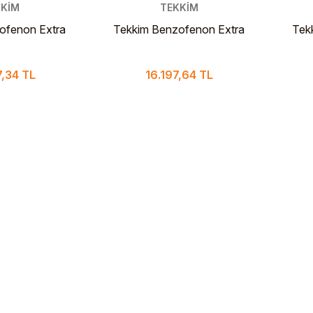
KİM
TEKKİM
ofenon Extra
Tekkim Benzofenon Extra
Tek
25 Kg Çuval
Pure >%99 5 Kg PLS Şişe
Pur
,34 TL
16.197,64 TL