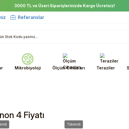
3000 TL ve Üzeri Siparişlerinizde Kargo Ücretsiz!
miz
Referanslar
ar
Mikrobiyoloji
Ölçüm Cihazları
Teraziler
S
on 4 Fiyatı
endi
Tükendi