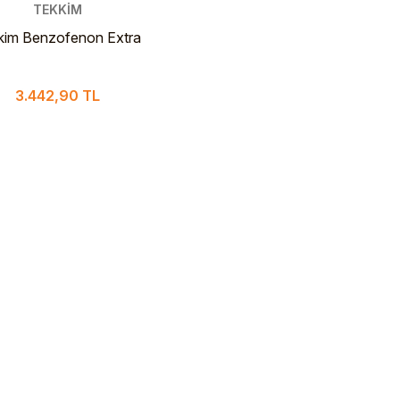
TEKKİM
kim Benzofenon Extra
e >%99 1 Kg PLS Şişe
3.442,90 TL