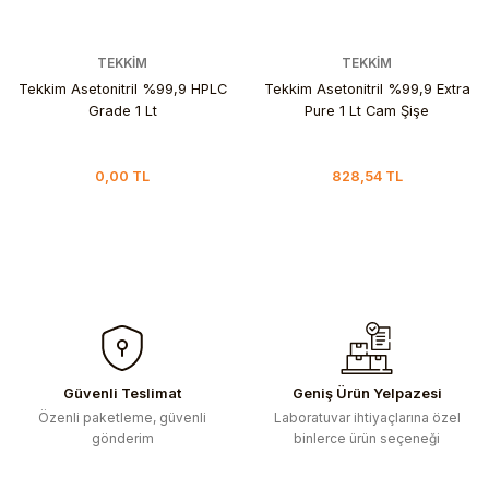
TEKKİM
TEKKİM
Tekkim Asetonitril %99,9 HPLC
Tekkim Asetonitril %99,9 Extra
Grade 1 Lt
Pure 1 Lt Cam Şişe
0,00 TL
828,54 TL
Güvenli Teslimat
Geniş Ürün Yelpazesi
Özenli paketleme, güvenli
Laboratuvar ihtiyaçlarına özel
gönderim
binlerce ürün seçeneği