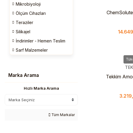
Mikrobiyoloji
ChemSolute 
Ölçüm Cihazları
Sulfat z. A.,
Teraziler
– Analitik Saf
14.649
Silikajel
Sülfat
İndirimler - Hemen Teslim
Sarf Malzemeler
Tük
TEK
Marka Arama
Tekkim Amo
Extra Pu
Hızlı Marka Arama
3.219
Tüm Markalar