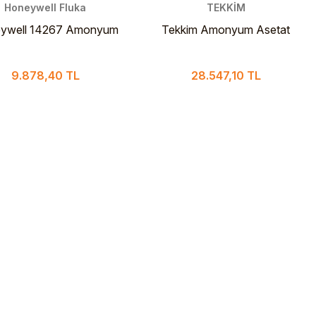
Honeywell Fluka
TEKKİM
ywell 14267 Amonyum
Tekkim Amonyum Asetat
at CHROMASOLV™ LC-
Extra Pure 25 Kg
MS Ultra 25 g
9.878,40 TL
28.547,10 TL