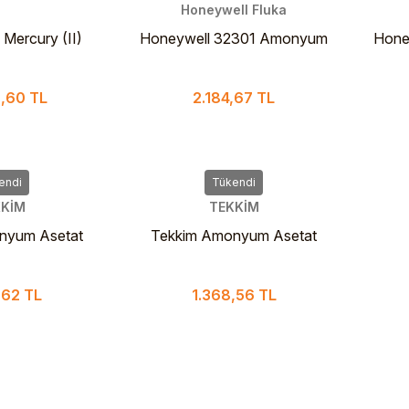
Honeywell Fluka
Mercury (II)
Honeywell 32301 Amonyum
Hone
 ACS (≥ %99,0)
Asetat PURISS P.A. ACS
Aset
lıkta Cıva(II)
Reagent ≥98% 1 Kg
,60 TL
2.184,67 TL
 250 gr
endi
Tükendi
KİM
TEKKİM
nyum Asetat
Tekkim Amonyum Asetat
re 2.5 Kg
Extra Pure 1 kg
,62 TL
1.368,56 TL