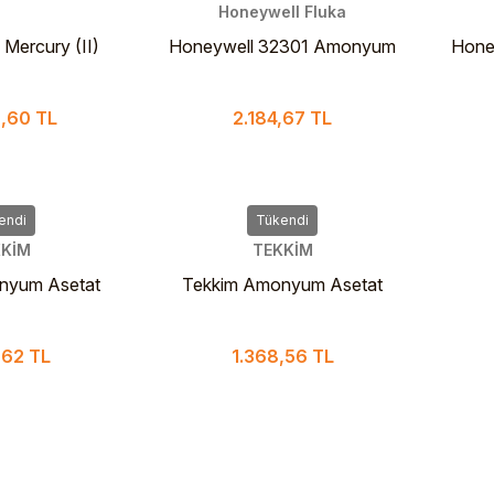
Honeywell Fluka
Mercury (II)
Honeywell 32301 Amonyum
Hone
 ACS (≥ %99,0)
Asetat PURISS P.A. ACS
Aset
lıkta Cıva(II)
Reagent ≥98% 1 Kg
,60 TL
2.184,67 TL
 250 gr
endi
Tükendi
KİM
TEKKİM
nyum Asetat
Tekkim Amonyum Asetat
re 2.5 Kg
Extra Pure 1 kg
,62 TL
1.368,56 TL