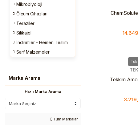
Mikrobiyoloji
ChemSolute 
Ölçüm Cihazları
Sulfat z. A.,
Teraziler
– Analitik Saf
14.649
Silikajel
Sülfat
İndirimler - Hemen Teslim
Sarf Malzemeler
Tük
TEK
Marka Arama
Tekkim Amo
Extra Pu
Hızlı Marka Arama
3.219
Tüm Markalar