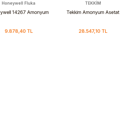
Honeywell Fluka
TEKKİM
ywell 14267 Amonyum
Tekkim Amonyum Asetat
at CHROMASOLV™ LC-
Extra Pure 25 Kg
MS Ultra 25 g
9.878,40 TL
28.547,10 TL